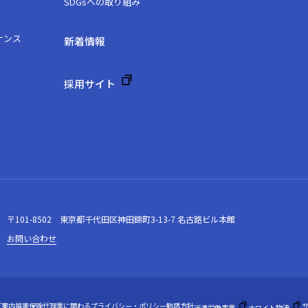
SDGsへの取り組み
ナンス
新着情報
採⽤サイト
〒101-8502
東京都千代⽥区神⽥錦町3-13-7 名古路ビル本館
お問い合わせ
ご案内
損害保険代理業に関わるプライバシー・ポリシー
勧誘方針
派遣労働事業
ホワイト物流