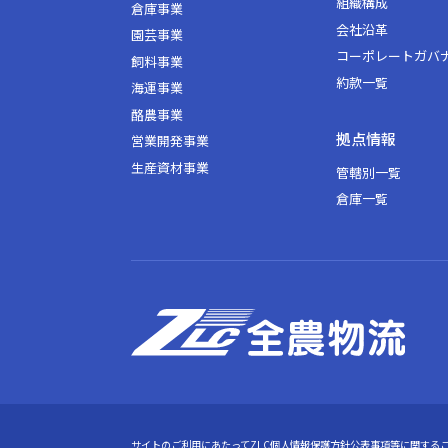
組織構成
倉庫事業
会社沿⾰
園芸事業
コーポレートガバ
飼料事業
約款一覧
海運事業
酪農事業
拠点情報
営業開発事業
⽣産資材事業
管轄別一覧
倉庫一覧
サイトのご利用にあたって
ZLC個人情報保護方針
公表事項等に関する