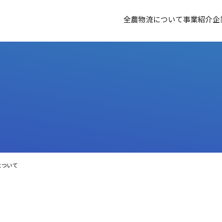
全農物流について
事業紹介
企
について