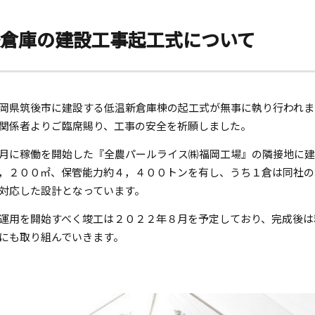
後倉庫の建設工事起工式について
岡県筑後市に建設する低温新倉庫棟の起工式が無事に執り行われま
関係者よりご臨席賜り、工事の安全を祈願しました。
月に稼働を開始した『全農パールライス㈱福岡工場』の隣接地に
，２００㎡、保管能力約４，４００トンを有し、うち１倉は同社の
対応した設計となっています。
運用を開始すべく竣工は２０２２年８月を予定しており、完成後は
にも取り組んでいきます。